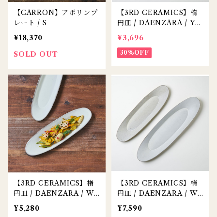
【CARRON】アポリンプ
【3RD CERAMICS】楕
レート / S
円皿 / DAENZARA / YE
LLOW / M
¥18,370
¥3,696
30%OFF
SOLD OUT
【3RD CERAMICS】楕
【3RD CERAMICS】楕
円皿 / DAENZARA / W
円皿 / DAENZARA / W
HITE / M
HITE / L
¥5,280
¥7,590