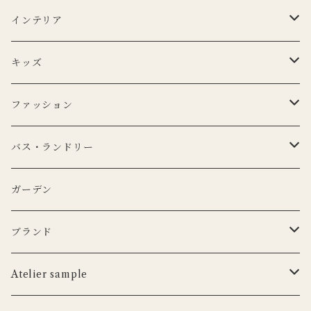
Lino e Lina
キッチンクロス
プレート
インテリア
BERTOZZI
Lino e Lina
CARRON
ボウル
ポータブルランプ
キッズ
DUTCH DELUXES
BERTOZZI
3RD CERAMICS
CARRON
マイクロシリーズ
マグカップ
LEDキャンドル
ぬいぐるみ
ファッション
KANEKO KOHYO POTTERY
KANEKO KOHYO POTTERY
クラシックシリーズ
CARRON
LEDキャンドル
グラス
キャンドルホルダー
ピロー
トートバッグ
バス・ランドリー
iittala
3RD CERAMICS
Uyuni Lithing
KIMOTO GLASS TOKYO
LSA
CARRON
カトラリー
アニマルフック
サスペンダー
タオル
ガーデン
ANNA BADUR
MUSANGO
リモコン
LSA
DEKO candle
Cutipol
BERTELLES
ナプキンリング
オブジェ
ポーチ
ブランド
iittala
WILDLIFE GARDEN
tronco
ウッドボード
フラワーベース
Blabla Kids
Atelier sample