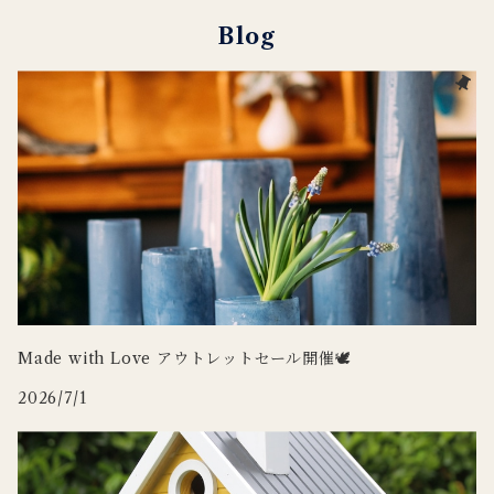
DUTCH DELUXES
LSA
ポット
ウォールアート
CARRON
キャンドルホルダー
Blog
Henry Dean
OFFICINA NATURALIS
フラワーベース
ルームシューズ
DOING GOODS
３RD CERAMICS
tronco
カードホルダー
DUTCH DELUXES
iittala
ラグ
OFFICINA NATURALIS
CARRON
その他インテリア
Uyuni Lighting
3RD CERAMICS
Wildlife Garden
Made with Love アウトレットセール開催🕊
2026/7/1
WILDLIFE GARDEN
Zafferano
tronco