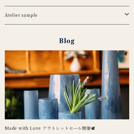
iittala
WILDLIFE GARDEN
tronco
ウッドボード
フラワーベース
Blabla Kids
Atelier sample
DUTCH DELUXES
LSA
ポット
ウォールアート
CARRON
キャンドルホルダー
Blog
Henry Dean
OFFICINA NATURALIS
フラワーベース
ルームシューズ
DOING GOODS
３RD CERAMICS
tronco
カードホルダー
DUTCH DELUXES
iittala
ラグ
OFFICINA NATURALIS
CARRON
その他インテリア
Uyuni Lighting
3RD CERAMICS
Wildlife Garden
Made with Love アウトレットセール開催🕊