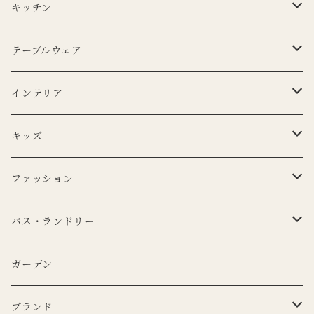
キッチン
エプロン
テーブルウェア
Lino e Lina
キッチンクロス
プレート
インテリア
BERTOZZI
Lino e Lina
CARRON
ボウル
ポータブルランプ
キッズ
DUTCH DELUXES
BERTOZZI
3RD CERAMICS
CARRON
マイクロシリーズ
マグカップ
LEDキャンドル
ぬいぐるみ
ファッション
KANEKO KOHYO POTTERY
KANEKO KOHYO POTTERY
クラシックシリーズ
CARRON
LEDキャンドル
グラス
キャンドルホルダー
ピロー
トートバッグ
バス・ランドリー
iittala
3RD CERAMICS
Uyuni Lithing
KIMOTO GLASS TOKYO
LSA
CARRON
カトラリー
アニマルフック
サスペンダー
タオル
ガーデン
ANNA BADUR
MUSANGO
リモコン
LSA
DEKO candle
Cutipol
BERTELLES
ナプキンリング
オブジェ
ポーチ
ブランド