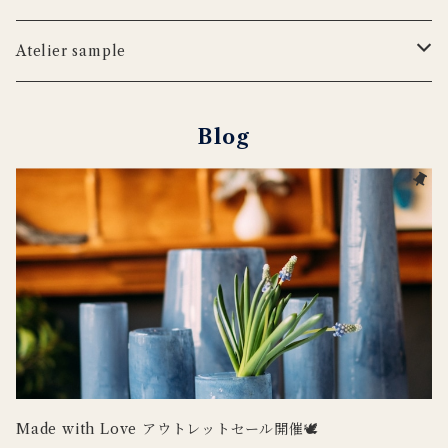
iittala
WILDLIFE GARDEN
tronco
ウッドボード
フラワーベース
Blabla Kids
Atelier sample
DUTCH DELUXES
LSA
ポット
ウォールアート
CARRON
キャンドルホルダー
Blog
Henry Dean
OFFICINA NATURALIS
フラワーベース
ルームシューズ
DOING GOODS
３RD CERAMICS
tronco
カードホルダー
DUTCH DELUXES
iittala
ラグ
OFFICINA NATURALIS
CARRON
その他インテリア
Uyuni Lighting
3RD CERAMICS
Wildlife Garden
Made with Love アウトレットセール開催🕊