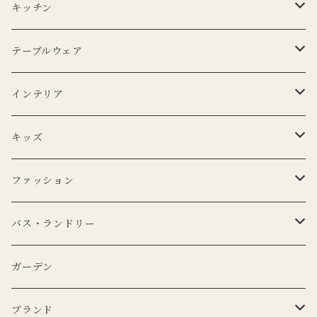
キッチン
エプロン
テーブルウェア
Lino e Lina
キッチンクロス
プレート
インテリア
BERTOZZI
Lino e Lina
CARRON
ボウル
ポータブルランプ
キッズ
DUTCH DELUXES
BERTOZZI
3RD CERAMICS
CARRON
マイクロシリーズ
マグカップ
LEDキャンドル
ぬいぐるみ
ファッション
KANEKO KOHYO POTTERY
KANEKO KOHYO POTTERY
クラシックシリーズ
CARRON
LEDキャンドル
グラス
キャンドルホルダー
ピロー
トートバッグ
バス・ランドリー
iittala
3RD CERAMICS
Uyuni Lithing
KIMOTO GLASS TOKYO
LSA
CARRON
カトラリー
アニマルフック
サスペンダー
タオル
ガーデン
ANNA BADUR
MUSANGO
リモコン
LSA
DEKO candle
Cutipol
BERTELLES
ナプキンリング
オブジェ
ポーチ
ブランド