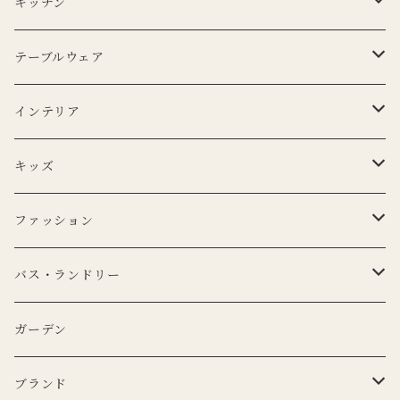
キッチン
エプロン
テーブルウェア
Lino e Lina
キッチンクロス
プレート
インテリア
BERTOZZI
Lino e Lina
CARRON
ボウル
ポータブルランプ
キッズ
DUTCH DELUXES
BERTOZZI
3RD CERAMICS
CARRON
マイクロシリーズ
マグカップ
LEDキャンドル
ぬいぐるみ
ファッション
KANEKO KOHYO POTTERY
KANEKO KOHYO POTTERY
クラシックシリーズ
CARRON
LEDキャンドル
グラス
キャンドルホルダー
ピロー
トートバッグ
バス・ランドリー
iittala
3RD CERAMICS
Uyuni Lithing
KIMOTO GLASS TOKYO
LSA
CARRON
カトラリー
アニマルフック
サスペンダー
タオル
ガーデン
ANNA BADUR
MUSANGO
リモコン
LSA
DEKO candle
Cutipol
BERTELLES
ナプキンリング
オブジェ
ポーチ
ブランド