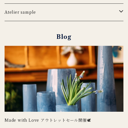
iittala
WILDLIFE GARDEN
tronco
ウッドボード
フラワーベース
Blabla Kids
Atelier sample
DUTCH DELUXES
LSA
ポット
ウォールアート
CARRON
キャンドルホルダー
Blog
Henry Dean
OFFICINA NATURALIS
フラワーベース
ルームシューズ
DOING GOODS
３RD CERAMICS
tronco
カードホルダー
DUTCH DELUXES
iittala
ラグ
OFFICINA NATURALIS
CARRON
その他インテリア
Uyuni Lighting
3RD CERAMICS
Wildlife Garden
Made with Love アウトレットセール開催🕊