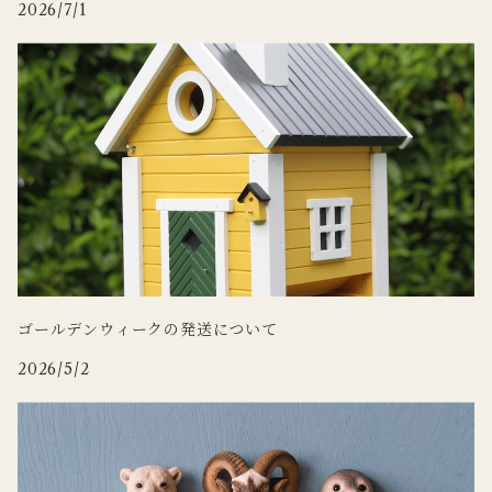
2026/7/1
WILDLIFE GARDEN
Zafferano
tronco
Doing
ゴールデンウィークの発送について
2026/5/2