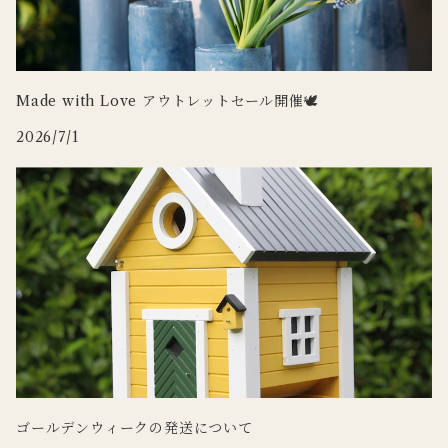
CARRON
その他インテリア
Uyuni Lighting
3RD CERAMICS
Wildlife Garden
Made with Love アウトレットセール開催🕊
2026/7/1
WILDLIFE GARDEN
Zafferano
tronco
Doing
ゴールデンウィークの発送について