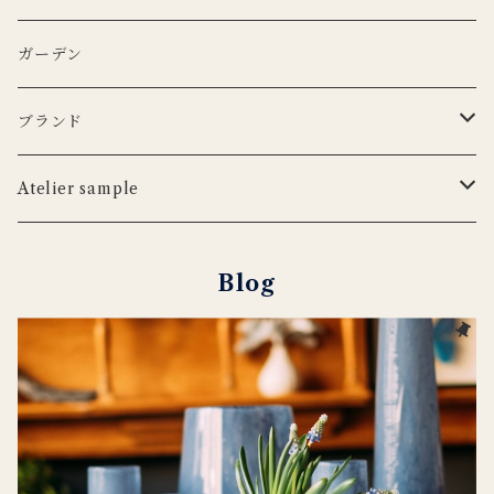
iittala
3RD CERAMICS
Uyuni Lithing
KIMOTO GLASS TOKYO
LSA
CARRON
カトラリー
アニマルフック
サスペンダー
タオル
ガーデン
ANNA BADUR
MUSANGO
リモコン
LSA
DEKO candle
Cutipol
BERTELLES
ナプキンリング
オブジェ
ポーチ
ブランド
iittala
WILDLIFE GARDEN
tronco
ウッドボード
フラワーベース
Blabla Kids
Atelier sample
DUTCH DELUXES
LSA
ポット
ウォールアート
CARRON
キャンドルホルダー
Blog
Henry Dean
OFFICINA NATURALIS
フラワーベース
ルームシューズ
DOING GOODS
３RD CERAMICS
tronco
カードホルダー
DUTCH DELUXES
iittala
ラグ
OFFICINA NATURALIS