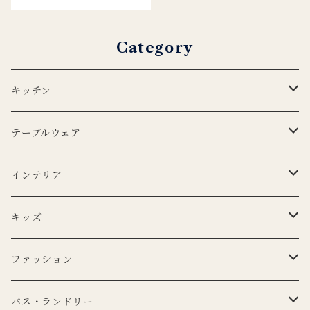
Category
キッチン
エプロン
テーブルウェア
Lino e Lina
キッチンクロス
プレート
インテリア
BERTOZZI
Lino e Lina
CARRON
ボウル
ポータブルランプ
キッズ
DUTCH DELUXES
BERTOZZI
3RD CERAMICS
CARRON
マイクロシリーズ
マグカップ
LEDキャンドル
ぬいぐるみ
ファッション
KANEKO KOHYO POTTERY
KANEKO KOHYO POTTERY
クラシックシリーズ
CARRON
LEDキャンドル
グラス
キャンドルホルダー
ピロー
トートバッグ
バス・ランドリー