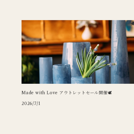
DUTCH DELUXES
LSA
ポット
ウォールアート
CARRON
キャンドルホルダー
Henry Dean
OFFICINA NATURALIS
フラワーベース
ルームシューズ
DOING GOODS
３RD CERAMICS
tronco
カードホルダー
DUTCH DELUXES
iittala
ラグ
OFFICINA NATURALIS
CARRON
その他インテリア
Uyuni Lighting
3RD CERAMICS
Wildlife Garden
Made with Love アウトレットセール開催🕊
2026/7/1
WILDLIFE GARDEN
Zafferano
tronco