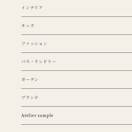
Lino e Lina
キッチンクロス
プレート
インテリア
BERTOZZI
Lino e Lina
CARRON
ボウル
ポータブルランプ
キッズ
DUTCH DELUXES
BERTOZZI
3RD CERAMICS
CARRON
マイクロシリーズ
マグカップ
LEDキャンドル
ぬいぐるみ
ファッション
KANEKO KOHYO POTTERY
KANEKO KOHYO POTTERY
クラシックシリーズ
CARRON
LEDキャンドル
グラス
キャンドルホルダー
ピロー
トートバッグ
バス・ランドリー
iittala
3RD CERAMICS
Uyuni Lithing
KIMOTO GLASS TOKYO
LSA
CARRON
カトラリー
アニマルフック
サスペンダー
タオル
ガーデン
ANNA BADUR
MUSANGO
リモコン
LSA
DEKO candle
Cutipol
BERTELLES
ナプキンリング
オブジェ
ポーチ
ブランド
iittala
WILDLIFE GARDEN
tronco
ウッドボード
フラワーベース
Blabla Kids
Atelier sample