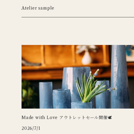
iittala
WILDLIFE GARDEN
tronco
ウッドボード
フラワーベース
Blabla Kids
Atelier sample
DUTCH DELUXES
LSA
ポット
ウォールアート
CARRON
キャンドルホルダー
Henry Dean
OFFICINA NATURALIS
フラワーベース
ルームシューズ
DOING GOODS
３RD CERAMICS
tronco
カードホルダー
DUTCH DELUXES
iittala
ラグ
OFFICINA NATURALIS
CARRON
その他インテリア
Uyuni Lighting
3RD CERAMICS
Wildlife Garden
Made with Love アウトレットセール開催🕊
2026/7/1
WILDLIFE GARDEN