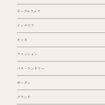
エプロン
テーブルウェア
Lino e Lina
キッチンクロス
プレート
インテリア
BERTOZZI
Lino e Lina
CARRON
ボウル
ポータブルランプ
キッズ
DUTCH DELUXES
BERTOZZI
3RD CERAMICS
CARRON
マイクロシリーズ
マグカップ
LEDキャンドル
ぬいぐるみ
ファッション
KANEKO KOHYO POTTERY
KANEKO KOHYO POTTERY
クラシックシリーズ
CARRON
LEDキャンドル
グラス
キャンドルホルダー
ピロー
トートバッグ
バス・ランドリー
iittala
3RD CERAMICS
Uyuni Lithing
KIMOTO GLASS TOKYO
LSA
CARRON
カトラリー
アニマルフック
サスペンダー
タオル
ガーデン
ANNA BADUR
MUSANGO
リモコン
LSA
DEKO candle
Cutipol
BERTELLES
ナプキンリング
オブジェ
ポーチ
ブランド