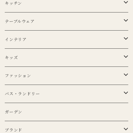
キッチン
エプロン
テーブルウェア
Lino e Lina
キッチンクロス
プレート
インテリア
BERTOZZI
Lino e Lina
CARRON
ボウル
ポータブルランプ
キッズ
DUTCH DELUXES
BERTOZZI
3RD CERAMICS
CARRON
マイクロシリーズ
マグカップ
LEDキャンドル
ぬいぐるみ
ファッション
KANEKO KOHYO POTTERY
KANEKO KOHYO POTTERY
クラシックシリーズ
CARRON
LEDキャンドル
グラス
キャンドルホルダー
ピロー
トートバッグ
バス・ランドリー
iittala
3RD CERAMICS
Uyuni Lithing
KIMOTO GLASS TOKYO
LSA
CARRON
カトラリー
アニマルフック
サスペンダー
タオル
ガーデン
ANNA BADUR
MUSANGO
リモコン
LSA
DEKO candle
Cutipol
BERTELLES
ナプキンリング
オブジェ
ポーチ
ブランド