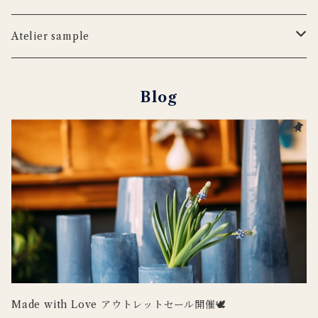
iittala
WILDLIFE GARDEN
tronco
ウッドボード
フラワーベース
Blabla Kids
Atelier sample
DUTCH DELUXES
LSA
ポット
ウォールアート
CARRON
キャンドルホルダー
Blog
Henry Dean
OFFICINA NATURALIS
フラワーベース
ルームシューズ
DOING GOODS
３RD CERAMICS
tronco
カードホルダー
DUTCH DELUXES
iittala
ラグ
OFFICINA NATURALIS
CARRON
その他インテリア
Uyuni Lighting
3RD CERAMICS
Wildlife Garden
Made with Love アウトレットセール開催🕊