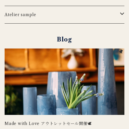
iittala
WILDLIFE GARDEN
tronco
ウッドボード
フラワーベース
Blabla Kids
Atelier sample
DUTCH DELUXES
LSA
ポット
ウォールアート
CARRON
キャンドルホルダー
Blog
Henry Dean
OFFICINA NATURALIS
フラワーベース
ルームシューズ
DOING GOODS
３RD CERAMICS
tronco
カードホルダー
DUTCH DELUXES
iittala
ラグ
OFFICINA NATURALIS
CARRON
その他インテリア
Uyuni Lighting
3RD CERAMICS
Wildlife Garden
Made with Love アウトレットセール開催🕊