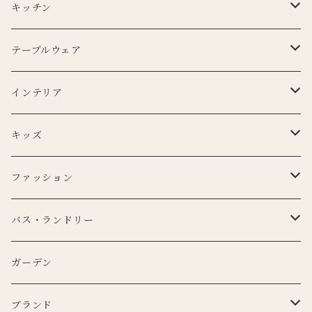
キッチン
エプロン
テーブルウェア
Lino e Lina
キッチンクロス
プレート
インテリア
BERTOZZI
Lino e Lina
CARRON
ボウル
ポータブルランプ
キッズ
DUTCH DELUXES
BERTOZZI
3RD CERAMICS
CARRON
マイクロシリーズ
マグカップ
LEDキャンドル
ぬいぐるみ
ファッション
KANEKO KOHYO POTTERY
KANEKO KOHYO POTTERY
クラシックシリーズ
CARRON
LEDキャンドル
グラス
キャンドルホルダー
ピロー
トートバッグ
バス・ランドリー
iittala
3RD CERAMICS
Uyuni Lithing
KIMOTO GLASS TOKYO
LSA
CARRON
カトラリー
アニマルフック
サスペンダー
タオル
ガーデン
ANNA BADUR
MUSANGO
リモコン
LSA
DEKO candle
Cutipol
BERTELLES
ナプキンリング
オブジェ
ポーチ
ブランド