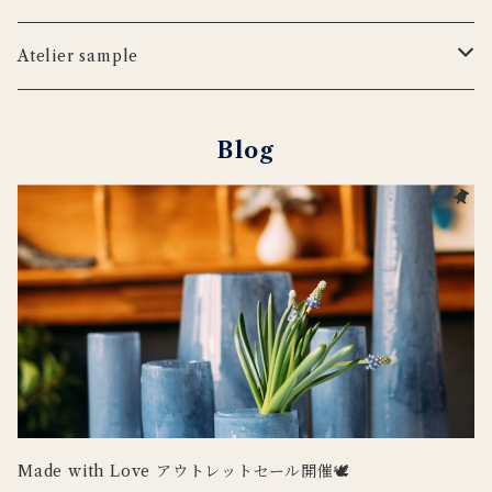
iittala
WILDLIFE GARDEN
tronco
ウッドボード
フラワーベース
Blabla Kids
Atelier sample
DUTCH DELUXES
LSA
ポット
ウォールアート
CARRON
キャンドルホルダー
Blog
Henry Dean
OFFICINA NATURALIS
フラワーベース
ルームシューズ
DOING GOODS
３RD CERAMICS
tronco
カードホルダー
DUTCH DELUXES
iittala
ラグ
OFFICINA NATURALIS
CARRON
その他インテリア
Uyuni Lighting
3RD CERAMICS
Wildlife Garden
Made with Love アウトレットセール開催🕊