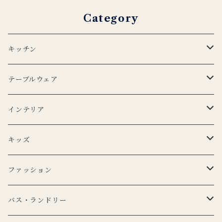
Category
キッチン
エプロン
テーブルウェア
Lino e Lina
キッチンクロス
プレート
インテリア
BERTOZZI
Lino e Lina
CARRON
ボウル
ポータブルランプ
キッズ
DUTCH DELUXES
BERTOZZI
3RD CERAMICS
CARRON
マイクロシリーズ
マグカップ
LEDキャンドル
ぬいぐるみ
ファッション
KANEKO KOHYO POTTERY
KANEKO KOHYO POTTERY
クラシックシリーズ
CARRON
LEDキャンドル
グラス
キャンドルホルダー
ピロー
トートバッグ
バス・ランドリー