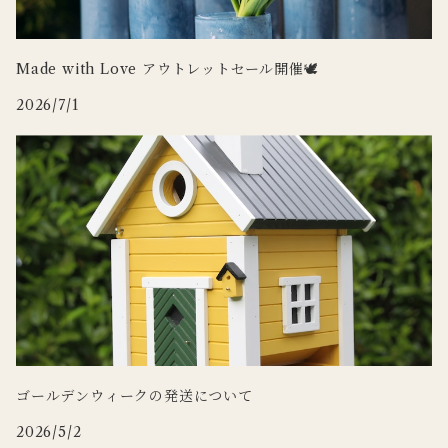
3RD CERAMICS
Wildlife Garden
Made with Love アウトレットセール開催🕊
2026/7/1
WILDLIFE GARDEN
Zafferano
tronco
Doing
ゴールデンウィークの発送について
2026/5/2