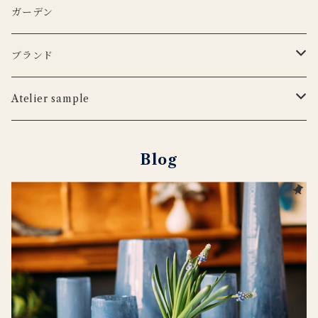
iittala
3RD CERAMICS
Uyuni Lithing
KIMOTO GLASS TOKYO
LSA
CARRON
カトラリー
アニマルフック
サスペンダー
タオル
ガーデン
ANNA BADUR
MUSANGO
リモコン
LSA
DEKO candle
Cutipol
BERTELLES
ナプキンリング
オブジェ
ポーチ
ブランド
iittala
WILDLIFE GARDEN
tronco
ウッドボード
フラワーベース
Blabla Kids
Atelier sample
DUTCH DELUXES
LSA
ポット
ウォールアート
CARRON
キャンドルホルダー
Blog
Henry Dean
OFFICINA NATURALIS
フラワーベース
ルームシューズ
DOING GOODS
３RD CERAMICS
tronco
カードホルダー
DUTCH DELUXES
iittala
ラグ
OFFICINA NATURALIS
CARRON
その他インテリア
Uyuni Lighting