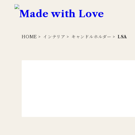
HOME
インテリア
キャンドルホルダー
LSA