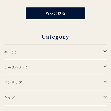
もっと見る
Category
キッチン
エプロン
テーブルウェア
Lino e Lina
キッチンクロス
プレート
インテリア
BERTOZZI
Lino e Lina
CARRON
ボウル
ポータブルランプ
キッズ
DUTCH DELUXES
BERTOZZI
3RD CERAMICS