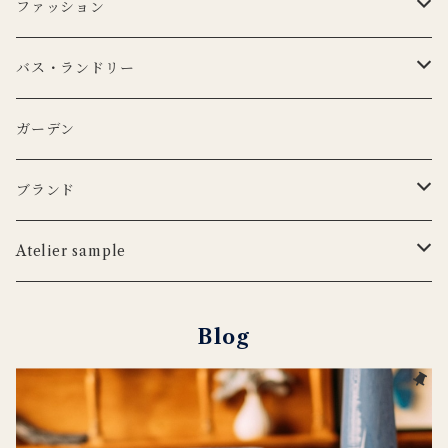
CARRON
マイクロシリーズ
マグカップ
LEDキャンドル
ぬいぐるみ
ファッション
KANEKO KOHYO POTTERY
KANEKO KOHYO POTTERY
クラシックシリーズ
CARRON
LEDキャンドル
グラス
キャンドルホルダー
ピロー
トートバッグ
バス・ランドリー
iittala
3RD CERAMICS
Uyuni Lithing
KIMOTO GLASS TOKYO
LSA
CARRON
カトラリー
アニマルフック
サスペンダー
タオル
ガーデン
ANNA BADUR
MUSANGO
リモコン
LSA
DEKO candle
Cutipol
BERTELLES
ナプキンリング
オブジェ
ポーチ
ブランド
iittala
WILDLIFE GARDEN
tronco
ウッドボード
フラワーベース
Blabla Kids
Atelier sample
DUTCH DELUXES
LSA
ポット
ウォールアート
CARRON
キャンドルホルダー
Blog
Henry Dean
OFFICINA NATURALIS
フラワーベース
ルームシューズ
DOING GOODS
３RD CERAMICS
tronco
カードホルダー
DUTCH DELUXES