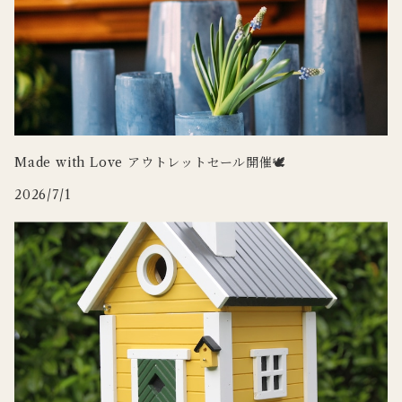
iittala
ラグ
OFFICINA NATURALIS
CARRON
その他インテリア
Uyuni Lighting
3RD CERAMICS
Wildlife Garden
Made with Love アウトレットセール開催🕊
2026/7/1
WILDLIFE GARDEN
Zafferano
tronco
Doing