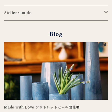
iittala
WILDLIFE GARDEN
tronco
ウッドボード
フラワーベース
Blabla Kids
Atelier sample
DUTCH DELUXES
LSA
ポット
ウォールアート
CARRON
キャンドルホルダー
Blog
Henry Dean
OFFICINA NATURALIS
フラワーベース
ルームシューズ
DOING GOODS
３RD CERAMICS
tronco
カードホルダー
DUTCH DELUXES
iittala
ラグ
OFFICINA NATURALIS
CARRON
その他インテリア
Uyuni Lighting
3RD CERAMICS
Wildlife Garden
Made with Love アウトレットセール開催🕊