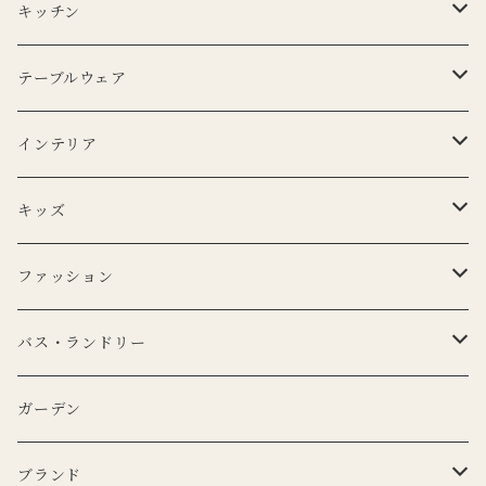
キッチン
エプロン
テーブルウェア
Lino e Lina
キッチンクロス
プレート
インテリア
BERTOZZI
Lino e Lina
CARRON
ボウル
ポータブルランプ
キッズ
DUTCH DELUXES
BERTOZZI
3RD CERAMICS
CARRON
マイクロシリーズ
マグカップ
LEDキャンドル
ぬいぐるみ
ファッション
KANEKO KOHYO POTTERY
KANEKO KOHYO POTTERY
クラシックシリーズ
CARRON
LEDキャンドル
グラス
キャンドルホルダー
ピロー
トートバッグ
バス・ランドリー
iittala
3RD CERAMICS
Uyuni Lithing
KIMOTO GLASS TOKYO
LSA
CARRON
カトラリー
アニマルフック
サスペンダー
タオル
ガーデン
ANNA BADUR
MUSANGO
リモコン
LSA
DEKO candle
Cutipol
BERTELLES
ナプキンリング
オブジェ
ポーチ
ブランド