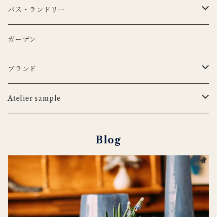
KANEKO KOHYO POTTERY
KANEKO KOHYO POTTERY
クラシックシリーズ
CARRON
LEDキャンドル
グラス
キャンドルホルダー
ピロー
トートバッグ
バス・ランドリー
iittala
3RD CERAMICS
Uyuni Lithing
KIMOTO GLASS TOKYO
LSA
CARRON
カトラリー
アニマルフック
サスペンダー
タオル
ガーデン
ANNA BADUR
MUSANGO
リモコン
LSA
DEKO candle
Cutipol
BERTELLES
ナプキンリング
オブジェ
ポーチ
ブランド
iittala
WILDLIFE GARDEN
tronco
ウッドボード
フラワーベース
Blabla Kids
Atelier sample
DUTCH DELUXES
LSA
ポット
ウォールアート
CARRON
キャンドルホルダー
Blog
Henry Dean
OFFICINA NATURALIS
フラワーベース
ルームシューズ
DOING GOODS
３RD CERAMICS
tronco
カードホルダー
DUTCH DELUXES
iittala
ラグ
OFFICINA NATURALIS