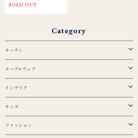
SOLD OUT
Category
キッチン
エプロン
テーブルウェア
Lino e Lina
キッチンクロス
プレート
インテリア
BERTOZZI
Lino e Lina
CARRON
ボウル
ポータブルランプ
キッズ
DUTCH DELUXES
BERTOZZI
3RD CERAMICS
CARRON
マイクロシリーズ
マグカップ
LEDキャンドル
ぬいぐるみ
ファッション