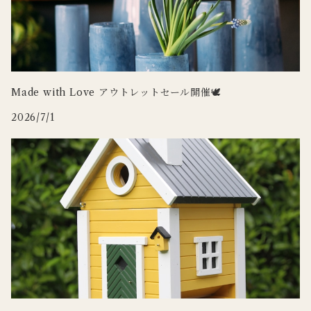
CARRON
その他インテリア
Uyuni Lighting
3RD CERAMICS
Wildlife Garden
Made with Love アウトレットセール開催🕊
2026/7/1
WILDLIFE GARDEN
Zafferano
tronco
Doing