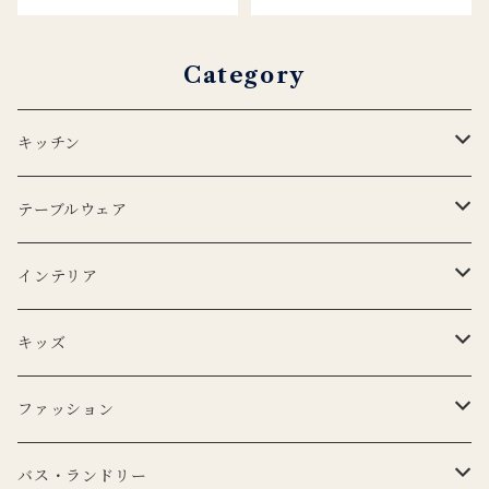
Category
キッチン
エプロン
テーブルウェア
Lino e Lina
キッチンクロス
プレート
インテリア
BERTOZZI
Lino e Lina
CARRON
ボウル
ポータブルランプ
キッズ
DUTCH DELUXES
BERTOZZI
3RD CERAMICS
CARRON
マイクロシリーズ
マグカップ
LEDキャンドル
ぬいぐるみ
ファッション
KANEKO KOHYO POTTERY
KANEKO KOHYO POTTERY
クラシックシリーズ
CARRON
LEDキャンドル
グラス
キャンドルホルダー
ピロー
トートバッグ
バス・ランドリー