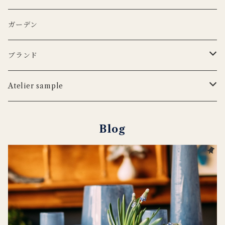
iittala
3RD CERAMICS
Uyuni Lithing
KIMOTO GLASS TOKYO
LSA
CARRON
カトラリー
アニマルフック
サスペンダー
タオル
ガーデン
ANNA BADUR
MUSANGO
リモコン
LSA
DEKO candle
Cutipol
BERTELLES
ナプキンリング
オブジェ
ポーチ
ブランド
iittala
WILDLIFE GARDEN
tronco
ウッドボード
フラワーベース
Blabla Kids
Atelier sample
DUTCH DELUXES
LSA
ポット
ウォールアート
CARRON
キャンドルホルダー
Blog
Henry Dean
OFFICINA NATURALIS
フラワーベース
ルームシューズ
DOING GOODS
３RD CERAMICS
tronco
カードホルダー
DUTCH DELUXES
iittala
ラグ
OFFICINA NATURALIS