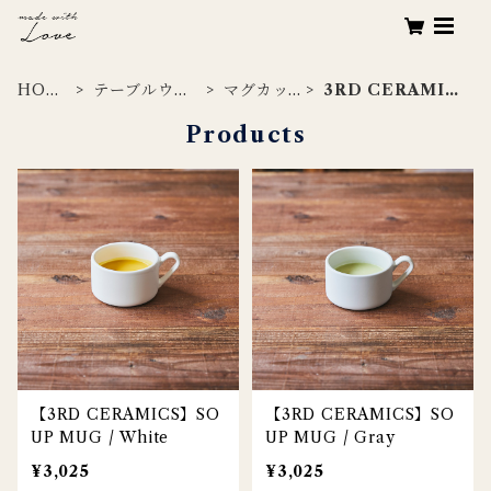
HOM
テーブルウェ
マグカッ
3RD CERAMIC
E
ア
プ
S
Products
【3RD CERAMICS】SO
【3RD CERAMICS】SO
UP MUG / White
UP MUG / Gray
¥3,025
¥3,025