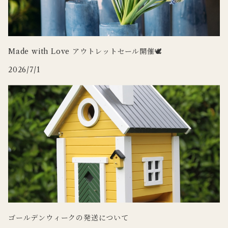
CARRON
その他インテリア
Uyuni Lighting
3RD CERAMICS
Wildlife Garden
Made with Love アウトレットセール開催🕊
2026/7/1
WILDLIFE GARDEN
Zafferano
tronco
Doing
ゴールデンウィークの発送について