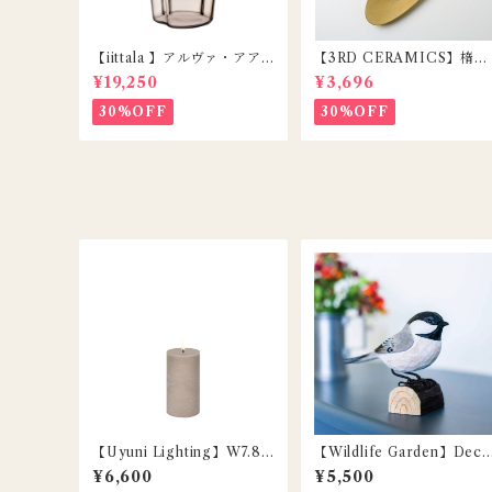
【iittala 】アルヴァ・アア
【3RD CERAMICS】楕円
ルトコレクション ベース22
皿 / DAENZARA / YELL
¥19,250
¥3,696
0mm リネン
W / M
30%OFF
30%OFF
【Uyuni Lighting】W7.8×
【Wildlife Garden】Deco
H15.2cm / LEDピラーキャ
Bird 本物の木彫りの小鳥 /
¥6,600
¥5,500
ンドル / サンドストーン
アメリカコガラ / Black-ca