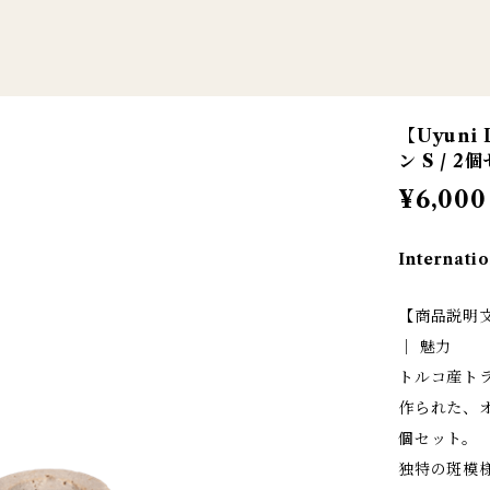
【Uyuni
ン S / 2
¥6,000
Internatio
【商品説明
│ 魅力
トルコ産ト
作られた、
個セット。
独特の斑模