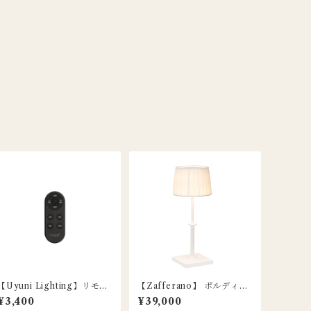
【Uyuni Lighting】リモコ
【Zafferano】 ポルディー
ン / オーバル ブラック / LE
ナ クラシック テーブルラン
¥3,400
¥39,000
Dキャンドル用
プ / ホワイト / Poldina Cla