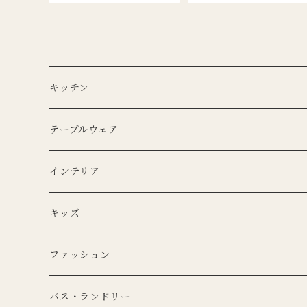
pped Chickadee
キッチン
エプロン
テーブルウェア
Lino e Lina
キッチンクロス
プレート
インテリア
BERTOZZI
Lino e Lina
CARRON
ボウル
ポータブルランプ
キッズ
DUTCH DELUXES
BERTOZZI
3RD CERAMICS
CARRON
マイクロシリーズ
マグカップ
LEDキャンドル
ぬいぐるみ
ファッション
KANEKO KOHYO POTTERY
KANEKO KOHYO POTTERY
クラシックシリーズ
CARRON
LEDキャンドル
グラス
キャンドルホルダー
ピロー
トートバッグ
バス・ランドリー