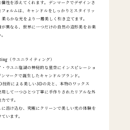
な個性を添えてくれます。デンマークでデザインさ
なフォルムは、キャンドルをしっかりとスタイリッ
、柔らかな光をより一層美しく引き立てます。
情が異なる、世界に一つだけの自然の造形美をお楽
い。
ighting（ウユニライティング）
ア・ウユニ塩湖の神秘的な星空にインスピレーショ
デンマークで誕生したキャンドルブランド。
ED技術による美しい3Dの炎と、本物のワックス
使用して一つひとつ丁寧に手作りされたリアルな外
魅力です。
しに溶け込む、究極にクリーンで美しい光の体験を
けています。