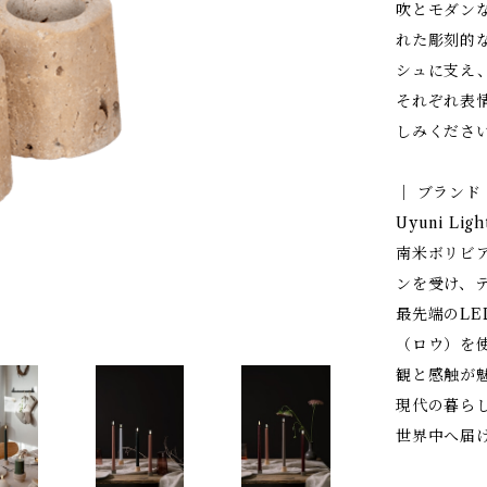
吹とモダン
れた彫刻的
シュに支え
それぞれ表
しみくださ
│ ブランド
Uyuni L
南米ボリビ
ンを受け、
最先端のL
（ロウ）を
観と感触が
現代の暮ら
世界中へ届