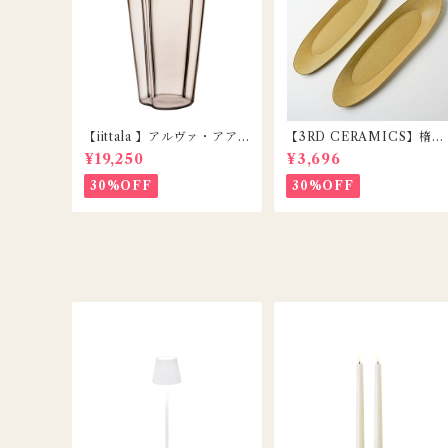
【iittala 】アルヴァ・アア
【3RD CERAMICS】楕円
ルトコレクション ベース22
皿 / DAENZARA / YELL
¥19,250
¥3,696
0mm リネン
W / M
30%OFF
30%OFF