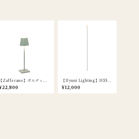
【Zafferano】ポルディー
【Uyuni Lighting】H55c
ナ マイクロ ポータブルラン
m / LEDトールテーパーキ
¥22,800
¥12,000
プ / セージグリーン
ャンドル / ノルディックホワ
イト / 1本