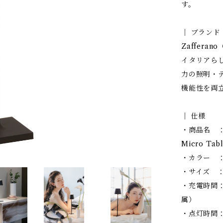
す。
│ ブランド
Zaffera
イタリアら
力の照明・
機能性を両
│ 仕様
・商品名 ：
Micro Tab
・カラー 
・サイズ ：直
・充電時間：
属）
・点灯時間