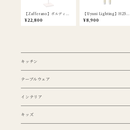
【Zafferano】ポルディー
【Uyuni Lighting】H25c
ナ マイクロ ポータブルラン
m / LEDクラシックテーパ
¥22,800
¥8,900
プ / ホワイト
ーキャンドル / アイボリー /
2本セット
キッチン
エプロン
テーブルウェア
Lino e Lina
キッチンクロス
プレート
インテリア
BERTOZZI
Lino e Lina
CARRON
ボウル
ポータブルランプ
キッズ
DUTCH DELUXES
BERTOZZI
3RD CERAMICS