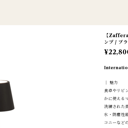
【Zaffe
ンプ / ブ
¥22,80
Internatio
│ 魅力
食卓やリビ
かに使える
洗練された美
水・防塵性
コニーなど