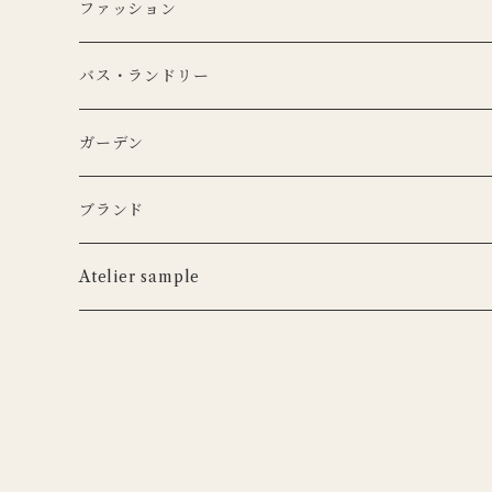
CARRON
マイクロシリーズ
マグカップ
LEDキャンドル
ぬいぐるみ
ファッション
KANEKO KOHYO POTTERY
KANEKO KOHYO POTTERY
クラシックシリーズ
CARRON
LEDキャンドル
グラス
キャンドルホルダー
ピロー
トートバッグ
バス・ランドリー
iittala
3RD CERAMICS
Uyuni Lithing
KIMOTO GLASS TOKYO
LSA
CARRON
カトラリー
アニマルフック
サスペンダー
タオル
ガーデン
ANNA BADUR
MUSANGO
リモコン
LSA
DEKO candle
Cutipol
BERTELLES
ナプキンリング
オブジェ
ポーチ
ブランド
iittala
WILDLIFE GARDEN
tronco
ウッドボード
フラワーベース
Blabla Kids
Atelier sample
DUTCH DELUXES
LSA
ポット
ウォールアート
CARRON
キャンドルホルダー
Henry Dean
OFFICINA NATURALIS
フラワーベース
ルームシューズ
DOING GOODS
３RD CERAMICS
tronco
カードホルダー
DUTCH DELUXES