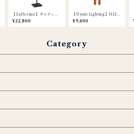
【Zafferano】ポルディー
【Uyuni Lighting】H32c
ナ マイクロ ポータブルラン
m / LEDスリムテーパーキ
¥22,800
¥9,400
プ / ブラック
ャンドル / テラコッタ / 2本
セット
Category