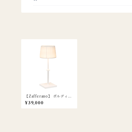
【Zafferano】 ポルディー
ナ クラシック テーブルラン
¥39,000
プ / ホワイト / Poldina Cla
ssic