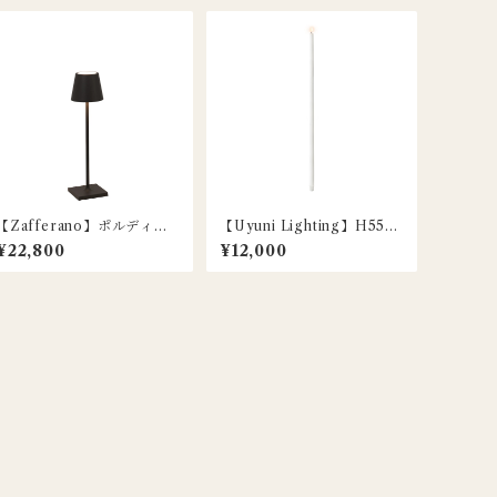
【Zafferano】ポルディー
【Uyuni Lighting】H55c
ナ マイクロ ポータブルラン
m / LEDトールテーパーキ
¥22,800
¥12,000
プ / ブラック
ャンドル / ノルディックホワ
イト / 1本