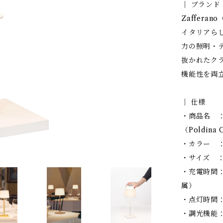
│ ブランド
Zaffera
イタリアら
力の照明・
抜かれたク
機能性を両
│ 仕様
・商品名 ：
（Poldina 
・カラー ：ホ
・サイズ ：直
・充電時間
属）
・点灯時間：
・調光機能