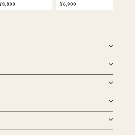
バーキャンドルホルダー / グ
キャンドルホルダー / クロム
¥8,800
¥6,900
リーン
/ 2個セット