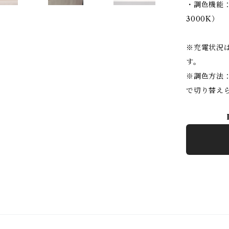
・調色機能：3
3000K）
※充電状況は
す。
※調色方法
で切り替え