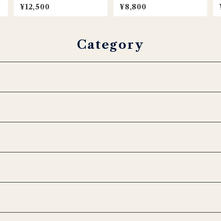
ボウル
バーキャンドルホルダー / グ
¥12,500
¥8,800
レイ
Category