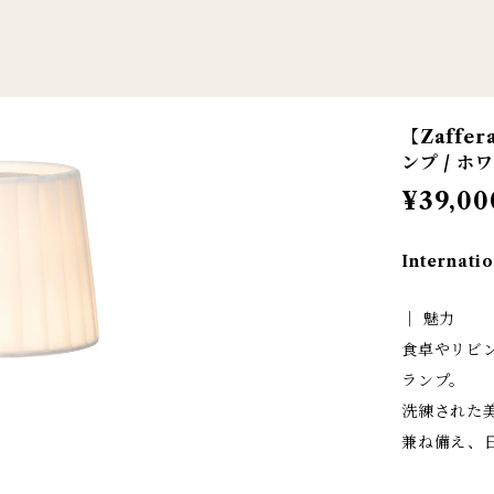
【Zaffe
ンプ / ホワイ
¥39,00
Internatio
│ 魅力
食卓やリビ
ランプ。
洗練された
兼ね備え、