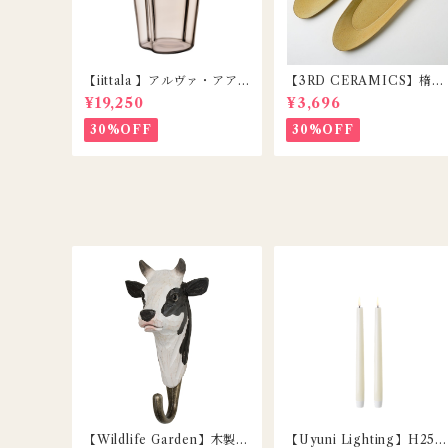
【iittala 】アルヴァ・アア
【3RD CERAMICS】楕円
ルトコレクション ベース22
皿 / DAENZARA / YELL
¥19,250
¥3,696
0mm リネン
W / M
30%OFF
30%OFF
【Wildlife Garden】木製ア
【Uyuni Lighting】H25c