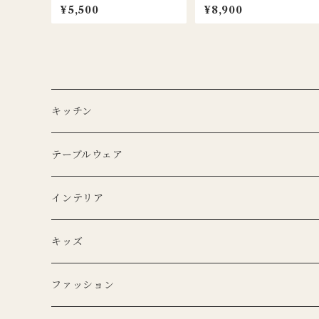
ニマルフック / ウシ
m / LEDクラシックテーパ
¥5,500
¥8,900
ーキャンドル / アイボリー /
2本セット
キッチン
エプロン
テーブルウェア
Lino e Lina
キッチンクロス
プレート
インテリア
BERTOZZI
Lino e Lina
CARRON
ボウル
ポータブルランプ
キッズ
DUTCH DELUXES
BERTOZZI
3RD CERAMICS
CARRON
マイクロシリーズ
マグカップ
LEDキャンドル
ぬいぐるみ
ファッション