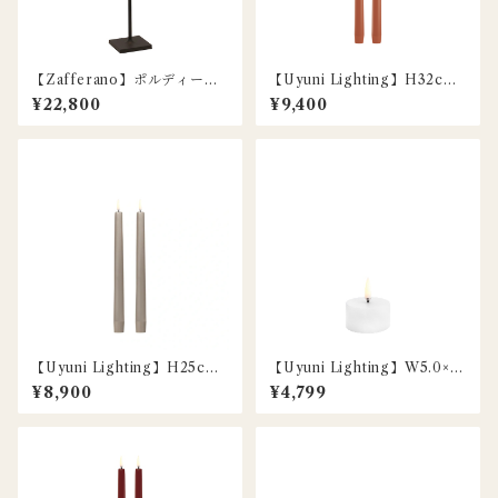
【Zafferano】ポルディーナ
【Uyuni Lighting】H32cm /
マイクロ ポータブルランプ /
LEDスリムテーパーキャンド
¥22,800
¥9,400
ブラック
ル / テラコッタ / 2本セット
【Uyuni Lighting】H25cm /
【Uyuni Lighting】W5.0×2.
LEDクラシックテーパーキャ
8cm / LEDティーライトキャ
¥8,900
¥4,799
ンドル / サンドストーン / 2本
ンドル / ノルディックホワイ
セット
ト