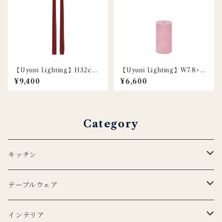
【Uyuni Lighting】H32cm /
【Uyuni Lighting】W7.8×H
LEDスリムテーパーキャンド
15.2cm / LEDピラーキャンド
¥9,400
¥6,600
ル / レッド / 2本セット
ル / ダスティローズ
Category
キッチン
エプロン
テーブルウェア
Lino e Lina
キッチンクロス
プレート
インテリア