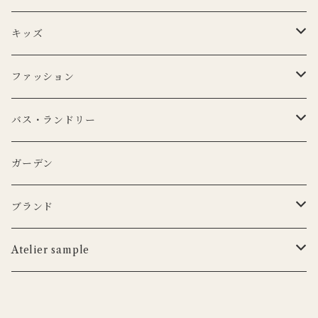
BERTOZZI
Lino e Lina
CARRON
ボウル
ポータブルランプ
キッズ
DUTCH DELUXES
BERTOZZI
3RD CERAMICS
CARRON
マイクロシリーズ
マグカップ
LEDキャンドル
ぬいぐるみ
ファッション
KANEKO KOHYO POTTERY
KANEKO KOHYO POTTERY
クラシックシリーズ
CARRON
LEDキャンドル
グラス
キャンドルホルダー
ピロー
トートバッグ
バス・ランドリー
iittala
3RD CERAMICS
Uyuni Lithing
KIMOTO GLASS TOKYO
LSA
CARRON
カトラリー
アニマルフック
サスペンダー
タオル
ガーデン
ANNA BADUR
MUSANGO
リモコン
LSA
DEKO candle
Cutipol
BERTELLES
ナプキンリング
オブジェ
ポーチ
ブランド
iittala
WILDLIFE GARDEN
tronco
ウッドボード
フラワーベース
Blabla Kids
Atelier sample
DUTCH DELUXES
LSA
ポット
ウォールアート
CARRON
キャンドルホルダー