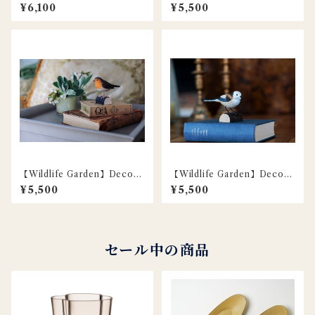
rd 本物の木彫りの小鳥 / カン
rd 本物の木彫りの小鳥 / アカ
¥6,100
¥5,500
ムリガラ / Tufted Titmouse
マユマシコ / Redbrowed Fin
ch
【Wildlife Garden】DecoBi
【Wildlife Garden】DecoBi
rd 本物の木彫りの小鳥 / コマ
rd 本物の木彫りの小鳥 / シマ
¥5,500
¥5,500
ドリ / Robin
エナガ / Long-tailed Tit
セール中の商品