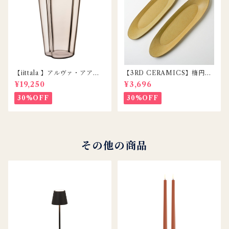
【iittala 】アルヴァ・アアル
【3RD CERAMICS】楕円皿
トコレクション ベース220m
/ DAENZARA / YELLOW /
¥19,250
¥3,696
m リネン
M
30%OFF
30%OFF
その他の商品