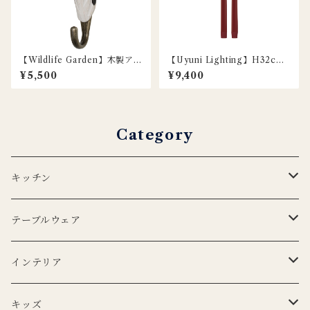
【Wildlife Garden】木製アニ
【Uyuni Lighting】H32cm /
マルフック / ウシ
LEDスリムテーパーキャンド
¥5,500
¥9,400
ル / レッド / 2本セット
Category
キッチン
エプロン
テーブルウェア
Lino e Lina
キッチンクロス
プレート
インテリア
BERTOZZI
Lino e Lina
CARRON
ボウル
ポータブルランプ
キッズ