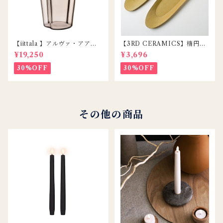
【iittala 】アルヴァ・アアル
【3RD CERAMICS】楕円皿
トコレクション ベース220m
/ DAENZARA / YELLOW /
¥19,250
¥3,696
m リネン
M
30%OFF
30%OFF
その他の商品