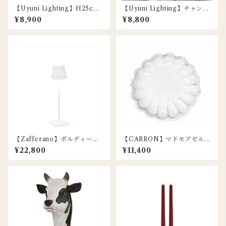
【Uyuni Lighting】H25cm /
【Uyuni Lighting】チャンバ
LEDクラシックテーパーキャ
ーキャンドルホルダー / グリ
¥8,900
¥8,800
ンドル / プレーンブラック / 2
ーン
本セット
【Zafferano】ポルディーナ
【CARRON】マドモアゼルプ
マイクロ ポータブルランプ /
レート / ラウンドプラッター
¥22,800
¥11,400
ホワイト