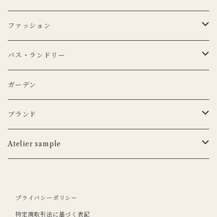
DUTCH DELUXES
BERTOZZI
3RD CERAMICS
CARRON
マイクロシリーズ
マグカップ
LEDキャンドル
ぬいぐるみ
ファッション
KANEKO KOHYO POTTERY
KANEKO KOHYO POTTERY
クラシックシリーズ
CARRON
LEDキャンドル
グラス
キャンドルホルダー
ピロー
トートバッグ
バス・ランドリー
iittala
3RD CERAMICS
Uyuni Lithing
KIMOTO GLASS TOKYO
LSA
CARRON
カトラリー
アニマルフック
サスペンダー
タオル
ガーデン
ANNA BADUR
MUSANGO
リモコン
LSA
DEKO candle
Cutipol
BERTELLES
ナプキンリング
オブジェ
ポーチ
ブランド
iittala
WILDLIFE GARDEN
tronco
ウッドボード
フラワーベース
Blabla Kids
Atelier sample
DUTCH DELUXES
LSA
ポット
ウォールアート
CARRON
キャンドルホルダー
プライバシーポリシー
Henry Dean
OFFICINA NATURALIS
フラワーベース
ルームシューズ
DOING GOODS
特定商取引法に基づく表記